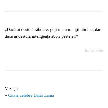
„Dacă ai destulă răbdare, poți muta munții din loc, dar
dacă ai destulă inteligență zbori peste ei.”
Boris Vian
Vezi și:
–
Citate celebre Dalai Lama